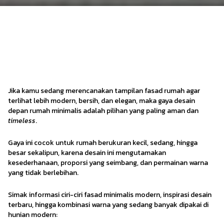
10 Ide Kombinasi Cat & Desain
Depan Rumah Minimalis Terbaru
2026
Jika kamu sedang merencanakan tampilan fasad rumah agar
Modern Enthusiast
·
26 November 2025
terlihat lebih modern, bersih, dan elegan, maka gaya desain
depan rumah minimalis adalah pilihan yang paling aman dan
timeless
.
Gaya ini cocok untuk rumah berukuran kecil, sedang, hingga
besar sekalipun, karena desain ini mengutamakan
kesederhanaan, proporsi yang seimbang, dan permainan warna
yang tidak berlebihan.
Simak informasi ciri-ciri fasad minimalis modern, inspirasi desain
terbaru, hingga kombinasi warna yang sedang banyak dipakai di
hunian modern: