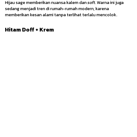
Hijau sage memberikan nuansa kalem dan
soft
. Warna ini juga
sedang menjadi tren di rumah-rumah modern, karena
memberikan kesan alami tanpa terlihat terlalu mencolok.
Hitam Doff + Krem
Hitam Doff + Krem | Gambar: homeg.org