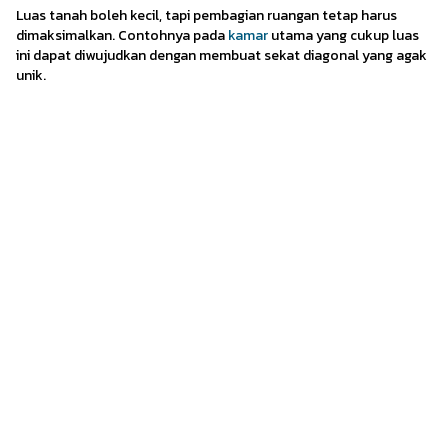
Luas tanah boleh kecil, tapi pembagian ruangan tetap harus
dimaksimalkan. Contohnya pada
kamar
utama yang cukup luas
ini dapat diwujudkan dengan membuat sekat diagonal yang agak
unik.
Dengan begini, space terkecil pun dapat dimanfaatkan dengan
baik sebagai ruangan fungsional.
6. Compact House