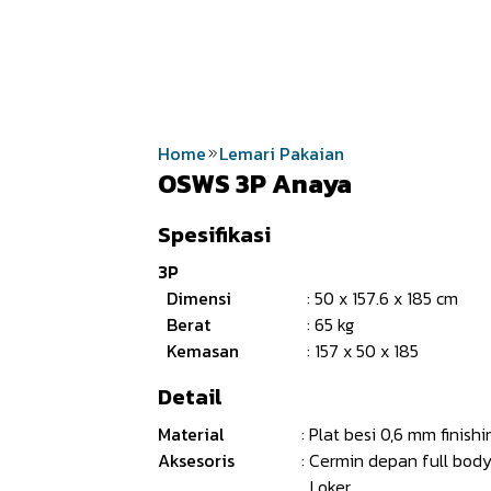
INSPIRASI
ARTIKEL
KONTAK KAMI
KU
Home
Lemari Pakaian
OSWS 3P Anaya
Spesifikasi
3P
Dimensi
: 50 x 157.6 x 185 cm
Berat
: 65 kg
Kemasan
: 157 x 50 x 185
Detail
Material
: Plat besi 0,6 mm finish
Aksesoris
: Cermin depan full bod
Loker