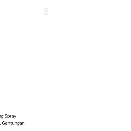
NJUNGI MITRA
ing Spray
y, Gantungan,