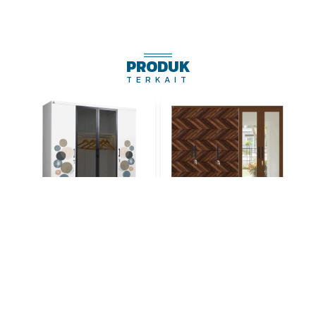
PRODUK
TERKAIT
OSW Arlo 4P TG
OSW 5P2L Sekayu