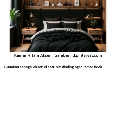
Kamar Hitam Aksen | Gambar: id.pinterest.com
Gunakan sebagai aksen di satu sisi dinding agar kamar tidak
terasa gelap tapi tetap maskulin.
Tips Simple Menata Kamar Cowok yang
Suka Gaming
Buat cowok gamer, kamar harus tetap rapi meski dipenuhi
perangkat gaming. Kuncinya adalah penataan ruang dan
manajemen kabel yang baik. Serta terapkan tips simple berikut