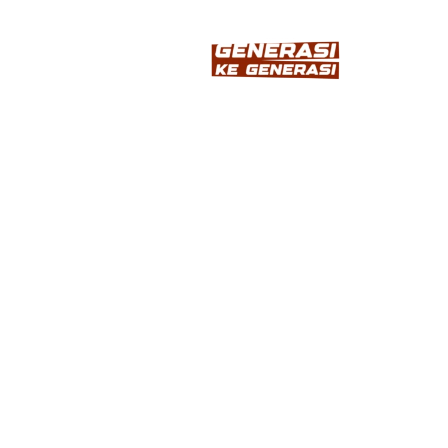
INFORMASI
Home
Tentang
Produk
Inspirasi
Artikel
LAYANAN KAMI
Kunjungi Toko Terdekat
Download Katalog
HUBUNGI KAMI
+62 811 3082 3323
contact.olymsteel@gmail.com
Jl. Raya Gresik-Lamongan Km.40 Desa
Rejosari, Kec. Deket, Lamongan 62291