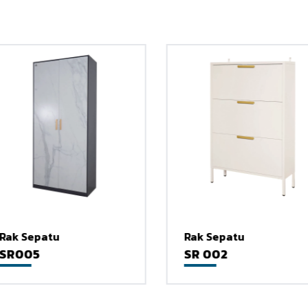
 Pagar Rumah Terbar
Aman & Estetik
Exterior Enthusiast
·
23 Januari 2026
Rak Sepatu
Rak Sepatu
SR005
SR 002