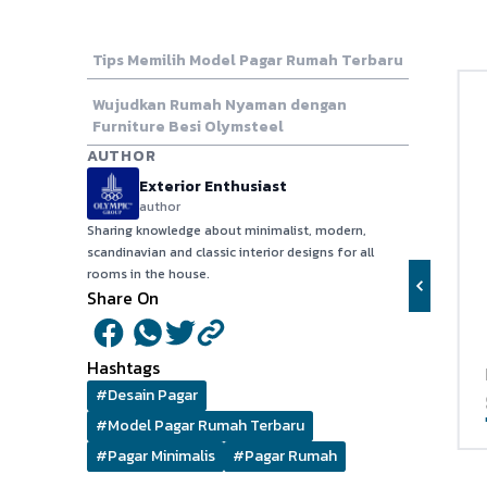
Tips Memilih Model Pagar Rumah Terbaru
7 Jenis Model
Wujudkan Rumah Nyaman dengan
Furniture Besi Olymsteel
AUTHOR
Exterior Enthusiast
author
Sharing knowledge about minimalist, modern,
scandinavian and classic interior designs for all
rooms in the house.
Share On
Hashtags
Rak Sepatu
#Desain Pagar
Cheryl
SR 004
#Model Pagar Rumah Terbaru
#Pagar Minimalis
#Pagar Rumah