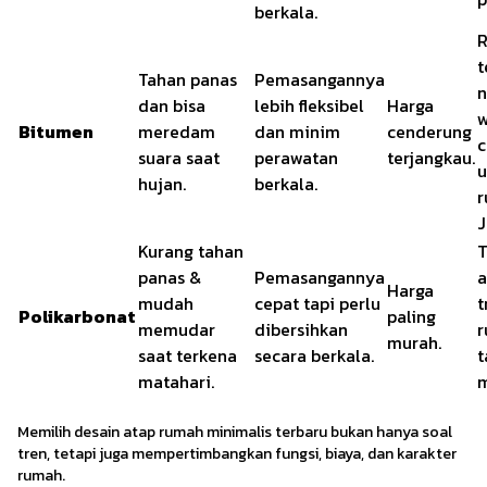
berkala.
t
Tahan panas
Pemasangannya
n
dan bisa
lebih fleksibel
Harga
w
Bitumen
meredam
dan minim
cenderung
c
suara saat
perawatan
terjangkau.
u
hujan.
berkala.
r
J
Kurang tahan
T
panas &
Pemasangannya
a
Harga
mudah
cepat tapi perlu
t
Polikarbonat
paling
memudar
dibersihkan
r
murah.
saat terkena
secara berkala.
t
matahari.
m
Memilih desain atap rumah minimalis terbaru bukan hanya soal
tren, tetapi juga mempertimbangkan fungsi, biaya, dan karakter
rumah.