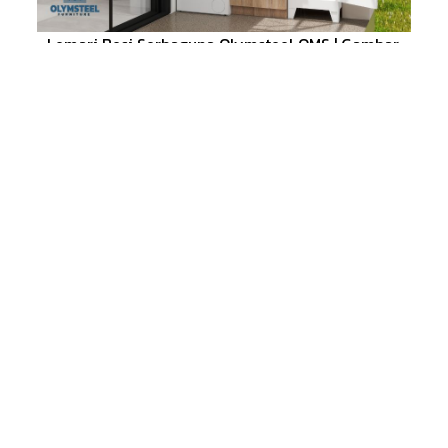
Lemari Besi Serbaguna Olymsteel OMS | Gambar:
Olymsteel.co.id
Contohnya seperti
lemari gantung besi serbaguna
OMS yang
punya ukuran ramping yang pas untuk menyimpan perkakas
untuk membersihkan rumah. Dapatkan beragam pilihan
laci besi
minimalis
, kabinet,
lemari pakaian besi
di
Toko Mitra Olymsteel
terdekat di kotamu.