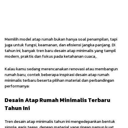
5 Material & Desain Atap Rumah
Minimalis Terbaru Tahun Ini
Modern Enthusiast
·
25 November 2025
Memilih model atap rumah bukan hanya soal penampilan, tapi
juga untuk fungsi, keamanan, dan efisiensi jangka panjang. Di
tahun ini, banyak tren baru desain atap minimalis yang tampil
modern, praktis dan fokus pada ketahanan cuaca,.
Kalau kamu sedang merencanakan renovasi atau membangun
rumah baru, contek beberapa inspirasi desain atap rumah
minimalis terbaru beserta pilihan material dan perbandingan
performanya:
Desain Atap Rumah Minimalis Terbaru
Tahun Ini
Tren desain atap minimalis tahun ini mengedepankan bentuk
simple, garis tegas, dengan material yang ringan namun kuat.