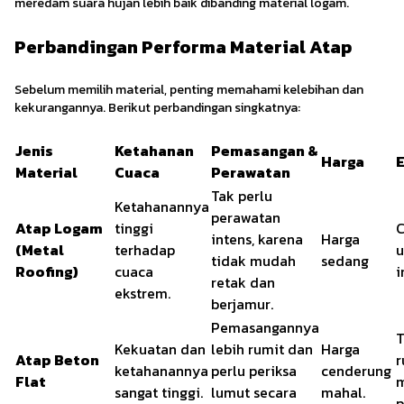
meredam suara hujan lebih baik dibanding material logam.
Perbandingan Performa Material Atap
Sebelum memilih material, penting memahami kelebihan dan
kekurangannya. Berikut perbandingan singkatnya:
Jenis
Ketahanan
Pemasangan &
Harga
E
Material
Cuaca
Perawatan
Tak perlu
Ketahanannya
perawatan
Atap Logam
tinggi
intens, karena
Harga
(Metal
terhadap
u
tidak mudah
sedang
Roofing)
cuaca
i
retak dan
ekstrem.
berjamur.
Pemasangannya
T
Kekuatan dan
lebih rumit dan
Harga
Atap Beton
r
ketahanannya
perlu periksa
cenderung
Flat
sangat tinggi.
lumut secara
mahal.
p