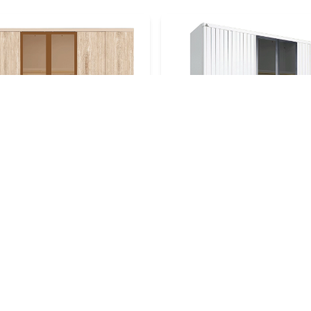
SW 6P TG Sonoma
OSW 6P TG Freya