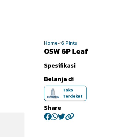
INSPIRASI
ARTIKEL
KONTAK KAMI
KU
Home
6 Pintu
OSW 6P Leaf
Spesifikasi
Belanja di
Toko
Terdekat
Share