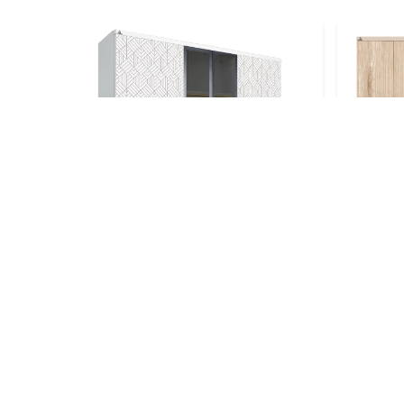
OSW 6P TG Leaf
O