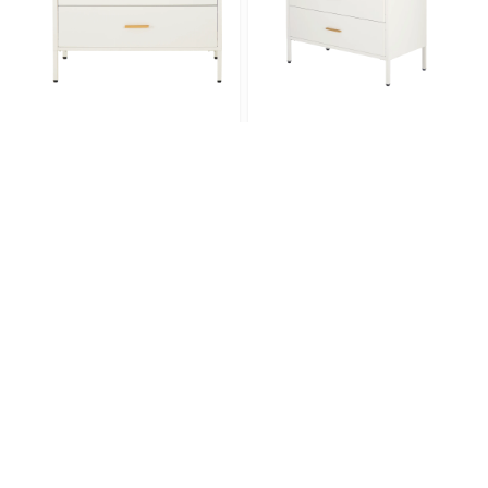
ODR 3L 001
ODR 4L 001
INFORMASI
Home
Tentang
Produk