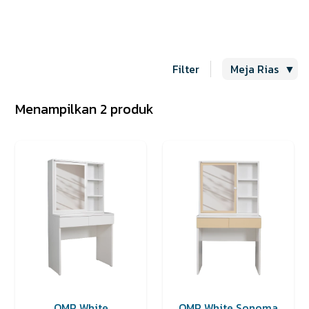
Filter
Meja Rias
▼
Menampilkan 2 produk
OMR White
OMR White Sonoma