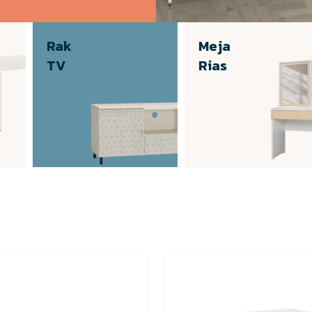
Rak
Meja
TV
Rias