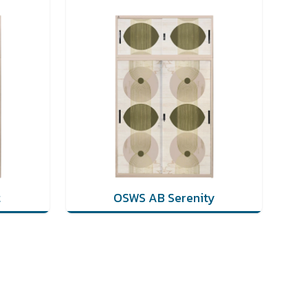
t
OSWS AB Serenity