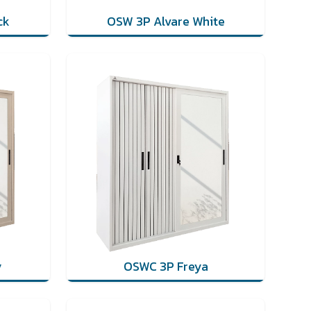
ck
OSW 3P Alvare White
y
OSWC 3P Freya