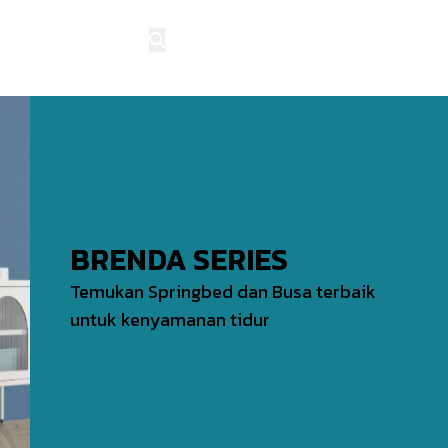
NJUNGI MITRA
BRENDA SERIES
Temukan Springbed dan Busa terbaik
untuk kenyamanan tidur