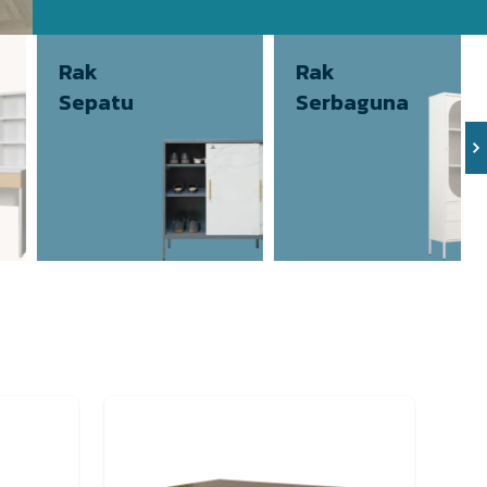
Rak
Rak
Sepatu
Serbaguna