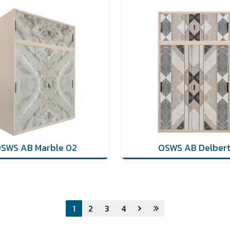
SWS AB Marble 02
OSWS AB Delber
1
2
3
4