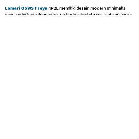
Lemari OSWS Freya
4P2L memiliki desain modern minimalis
yang sederhana dengan warna body all-white serta aksen garis-
garis hitam di kanan dan kirinya. Tampilannya disempurnakan
dengan gagangnya yang all-black membuatnya terlihat
seimbang dengan warna all-white di keseluruhan lemari.
2. Lemari Putih Geometris OSWS Leaf
Lemari Putih Geometris OSWS Leaf | Gambar:
Olymsteel.co.id