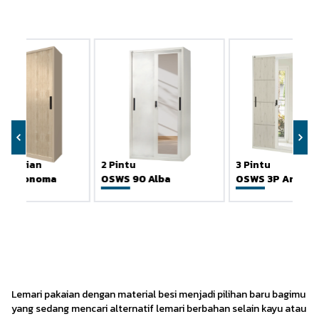
Rekomendasi 6 Lemari Besi
Olymsteel yang Estetik & Tahan
Lama
Furniture Enthusiast
·
16 Desember 2024
 Pakaian
2 Pintu
3 Pintu
160 Sonoma
OSWS 90 Alba
OSWS 3P Arabel
Lemari pakaian dengan material besi menjadi pilihan baru bagimu
yang sedang mencari alternatif lemari berbahan selain kayu atau